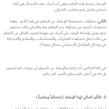
للإيمان بصحة هذه الفكرة وهي أن أسباب هذه الخسائر هي أنك
شخص فاشل وغير مناسب للتداول..
الثاني:
محاولات مستميتة للإبتعاد عن التفكير في هذا الأمر.. وهذا
سيقودك للمزيد من محاولة عدم التفكير فيه وللنجاح بذلك سنقوم
بدون وعي بإضاعة الوقت في أشياء غير مهمة لصرف العقل عن التفكير
في ذلك ( مثل مشاهدة المباريات والمسلسلات والافلام والانخراط
في وسائل التواصل الاجتماعي بشكل مفرط ).
في كلتا الحالتين أخذ إجازة والإبتعاد عن السوق لن يفيدك كما تتصور..
بل أنه في أحيان كثيرة يكون الضرر اكبر بكثير.
2- التأثير المالي لهذا الإبتعاد ( إحصائياً ورياضياً )
لو افترضنا بأنك تربح عادة 50% من صفقاتك لتسهيل العملية