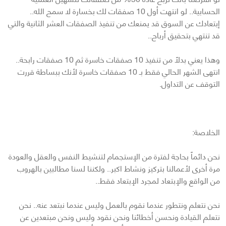
الحسابية.. لو انتهت أول 10 صفقات لك بخسارة لا سمح الله..
إبتعادك عن السوق قد يمنعك من تنفيذ الصفقات العشر الثانية والتي
قد تنتهي بتحقيق أرباح..
وهذا يعني بدلاً من تنفيذ 10 صفقات خاسرة ثم 10 صفقات رابحة..
انتهى الشهر الحالي فقط بـ 10 صفقات خاسرة لأنك ببساطة قررت
التوقف عن التداول.
الخلاصة:
نحن دائماً بحاجة لفترة من الإستجمام لتنشيط النفس والعقل والعودة
مرة أخرى لأعمالنا بتركيز ونشاط اكبر.. ولكننا لسنا مطالبين بالهروب
من الواقع والإبتعاد لمجرد الإبتعاد فقط..
نحن نتعلم ونتطور عندما نقوم بالعمل وليس عندما نبتعد عنه.. نحن
نتعلم القيادة ونحسن أخطائنا ونحن نقود وليس ونحن مبتعدين عن